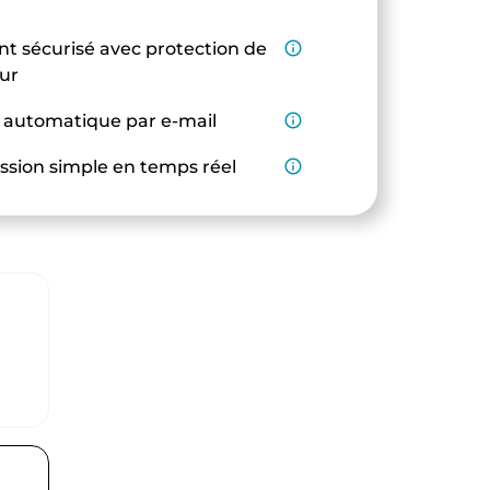
t sécurisé avec protection de
info_outline
eur
 automatique par e-mail
info_outline
ssion simple en temps réel
info_outline