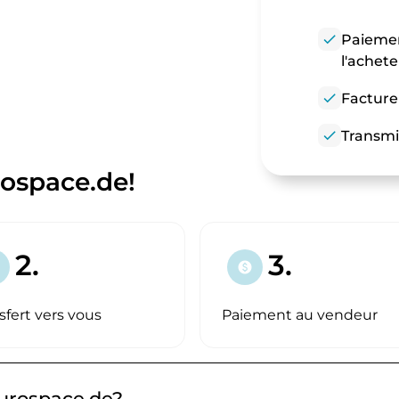
check
Paiemen
l'achet
check
Facture
check
Transmi
ospace.de!
2.
3.
paid
sfert vers vous
Paiement au vendeur
eurospace.de?