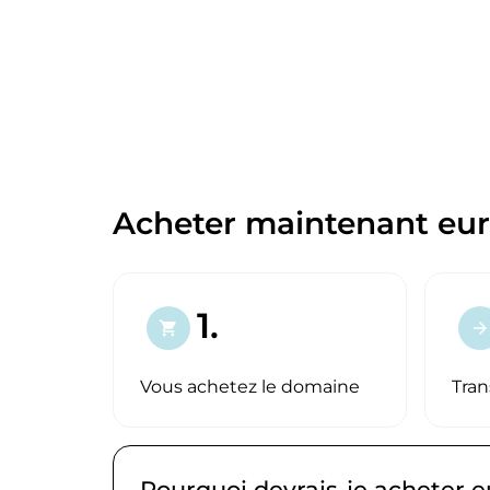
Acheter maintenant eur
1.
shopping_cart
arrow_forward
Vous achetez le domaine
Tran
Pourquoi devrais-je acheter 